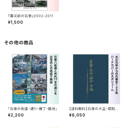
『震災前の石巻』2002-2011
¥1,500
その他の商品
「石巻の街道・通り・横丁・路地」
【送料無料】石巻の大正・昭和・
平成 ～ふる里と歩んだ石巻日
¥2,200
¥6,050
日新聞の100年～