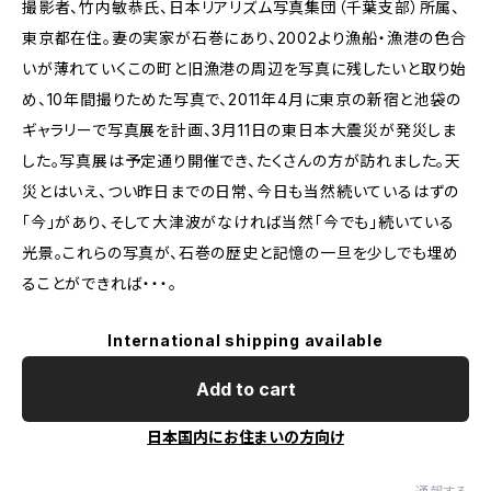
撮影者、竹内敏恭氏、日本リアリズム写真集団（千葉支部）所属、
東京都在住。妻の実家が石巻にあり、2002より漁船・漁港の色合
いが薄れていくこの町と旧漁港の周辺を写真に残したいと取り始
め、10年間撮りためた写真で、2011年4月に東京の新宿と池袋の
ギャラリーで写真展を計画、3月11日の東日本大震災が発災しま
した。写真展は予定通り開催でき、たくさんの方が訪れました。天
災とはいえ、つい昨日までの日常、今日も当然続いているはずの
「今」があり、そして大津波がなければ当然「今でも」続いている
光景。これらの写真が、石巻の歴史と記憶の一旦を少しでも埋め
ることができれば・・・。
International shipping available
Add to cart
日本国内にお住まいの方向け