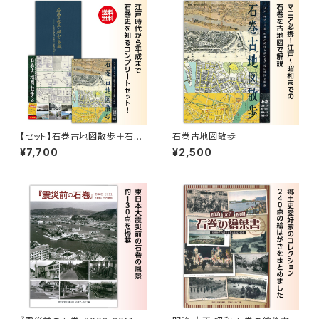
【セット】石巻古地図散歩＋石巻
石巻古地図散歩
古地図散歩２＋石巻の大正・昭
¥7,700
¥2,500
和・平成