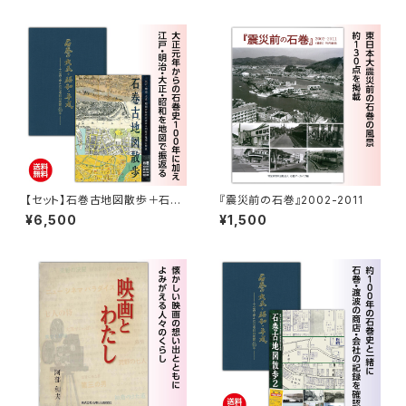
【セット】石巻古地図散歩＋石巻
『震災前の石巻』2002-2011
の大正・昭和・平成
¥6,500
¥1,500