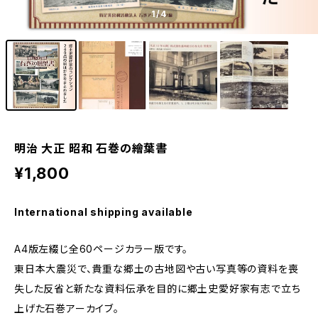
1
/4
明治 大正 昭和 石巻の繪葉書
¥1,800
International shipping available
A4版左綴じ全60ページカラー版です。
東日本大震災で、貴重な郷土の古地図や古い写真等の資料を喪
失した反省と新たな資料伝承を目的に郷土史愛好家有志で立ち
上げた石巻アーカイブ。